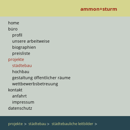
ammon+sturm
Navigation
home
überspringen
büro
profil
unsere arbeitweise
biographien
preisliste
projekte
städtebau
hochbau
gestaltung öffentlicher räume
wettbewerbsbetreuung
kontakt
anfahrt
impressum
datenschutz
projekte
städtebau
städtebauliche leitbilder