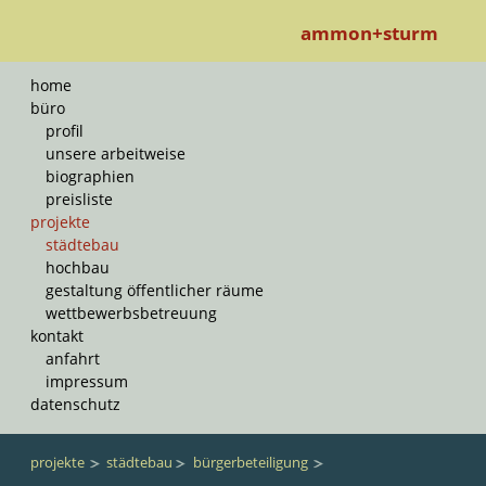
ammon+sturm
Navigation
home
überspringen
büro
profil
unsere arbeitweise
biographien
preisliste
projekte
städtebau
hochbau
gestaltung öffentlicher räume
wettbewerbsbetreuung
kontakt
anfahrt
impressum
datenschutz
projekte
städtebau
bürgerbeteiligung